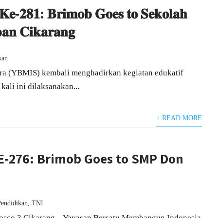
𝐞-𝟐𝟖𝟏: 𝐁𝐫𝐢𝐦𝐨𝐛 𝐆𝐨𝐞𝐬 𝐭𝐨 𝐒𝐞𝐤𝐨𝐥𝐚𝐡
𝐚𝐧 𝐂𝐢𝐤𝐚𝐫𝐚𝐧𝐠
kan
ra (YBMIS) kembali menghadirkan kegiatan edukatif
ali ini dilaksanakan...
+ READ MORE
E-276: Brimob Goes to SMP Don
Pendidikan
,
TNI
sco 3 Cikarang – Yayasan Bersatu Membangun Indonesia