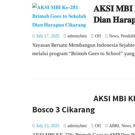
𝐀𝐊𝐒𝐈 𝐌𝐁𝐈 𝐊
𝐃𝐢𝐚𝐧 𝐇𝐚𝐫𝐚
July 17, 2025
adminybmi
Off
News
,
Pendidi
Yayasan Bersatu Membangun Indonesia Sejahte
melalui program “Brimob Goes to School” yang k
AKSI MBI K
Bosco 3 Cikarang
July 15, 2025
adminybmi
Off
ABRI
,
News
,
AKSI MBI KE-276: Brimob Goes to SMP Don Bo