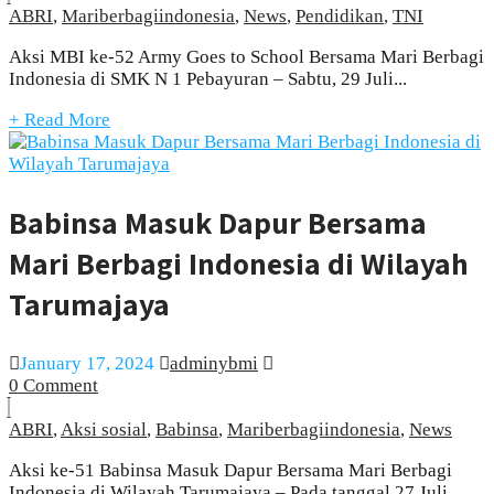
ABRI
,
Mariberbagiindonesia
,
News
,
Pendidikan
,
TNI
Aksi MBI ke-52 Army Goes to School Bersama Mari Berbagi
Indonesia di SMK N 1 Pebayuran – Sabtu, 29 Juli...
+ Read More
Babinsa Masuk Dapur Bersama
Mari Berbagi Indonesia di Wilayah
Tarumajaya
January 17, 2024
adminybmi
0 Comment
ABRI
,
Aksi sosial
,
Babinsa
,
Mariberbagiindonesia
,
News
Aksi ke-51 Babinsa Masuk Dapur Bersama Mari Berbagi
Indonesia di Wilayah Tarumajaya – Pada tanggal 27 Juli,