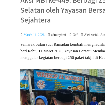
Aksi MBI ke-449: Berbagi 2
Selatan oleh Yayasan Ber
Sejahtera
Off
,
March 11, 2026
adminybmi
Aksi sosial
Aks
Semarak bulan suci Ramadan kembali menghadirka
hari Rabu, 11 Maret 2026, Yayasan Bersatu Memba
menggelar kegiatan berbagi 250 paket takjil di Ke