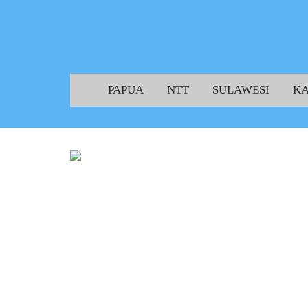
PAPUA
NTT
SULAWESI
K