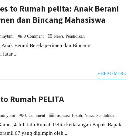
s to Rumah pelita: Anak Berani
imen dan Bincang Mahasiswa
minybmi
0 Comment
News
,
Pendidikan
: Anak Berani Bereksperimen dan Bincang
latar...
+ READ MORE
 to Rumah PELITA
dminybmi
0 Comment
Inspirasi Tokoh
,
News
,
Pendidikan
amis, 4 Juli lalu Rumah Pelita kedatangan Bapak-Bapak
oramil 07 yang dipimpin oleh...