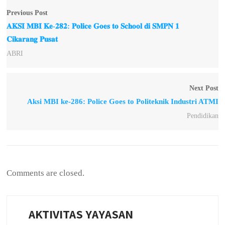
Previous Post
𝐀𝐊𝐒𝐈 𝐌𝐁𝐈 𝐊𝐞-𝟐𝟖𝟐: 𝐏𝐨𝐥𝐢𝐜𝐞 𝐆𝐨𝐞𝐬 𝐭𝐨 𝐒𝐜𝐡𝐨𝐨𝐥 𝐝𝐢 𝐒𝐌𝐏𝐍 𝟏
𝐂𝐢𝐤𝐚𝐫𝐚𝐧𝐠 𝐏𝐮𝐬𝐚𝐭
ABRI
Next Post
Aksi MBI ke-286: Police Goes to Politeknik Industri ATMI
Pendidikan
Comments are closed.
AKTIVITAS YAYASAN