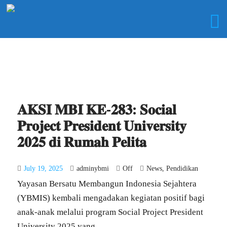
𝐀𝐊𝐒𝐈 𝐌𝐁𝐈 𝐊𝐄-𝟐𝟖𝟑: 𝐒𝐨𝐜𝐢𝐚𝐥
𝐏𝐫𝐨𝐣𝐞𝐜𝐭 𝐏𝐫𝐞𝐬𝐢𝐝𝐞𝐧𝐭 𝐔𝐧𝐢𝐯𝐞𝐫𝐬𝐢𝐭𝐲
𝟐𝟎𝟐𝟓 𝐝𝐢 𝐑𝐮𝐦𝐚𝐡 𝐏𝐞𝐥𝐢𝐭𝐚
July 19, 2025
adminybmi
Off
News
,
Pendidikan
Yayasan Bersatu Membangun Indonesia Sejahtera
(YBMIS) kembali mengadakan kegiatan positif bagi
anak-anak melalui program Social Project President
University 2025 yang...