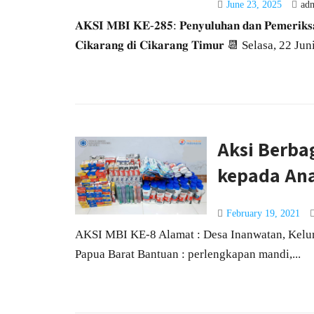
June 23, 2025
ad
𝐀𝐊𝐒𝐈 𝐌𝐁𝐈 𝐊𝐄-𝟐𝟖𝟓: 𝐏𝐞𝐧𝐲𝐮𝐥𝐮𝐡𝐚𝐧 𝐝𝐚𝐧 𝐏𝐞𝐦𝐞𝐫𝐢𝐤𝐬
𝐂𝐢𝐤𝐚𝐫𝐚𝐧𝐠 𝐝𝐢 𝐂𝐢𝐤𝐚𝐫𝐚𝐧𝐠 𝐓𝐢𝐦𝐮𝐫 📆 Selasa, 22 Juni
Aksi Berbag
kepada Ana
February 19, 2021
AKSI MBI KE-8 Alamat : Desa Inanwatan, Kelur
Papua Barat Bantuan : perlengkapan mandi,...