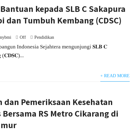
 Bantuan kepada SLB C Sakapura
api dan Tumbuh Kembang (CDSC)
inybmi
Off
Pendidikan
angun Indonesia Sejahtera mengunjungi 𝐒𝐋𝐁 𝐂
𝐠 (𝐂𝐃𝐒𝐂)...
+ READ MORE
n dan Pemeriksaan Kesehatan
s Bersama RS Metro Cikarang di
imur