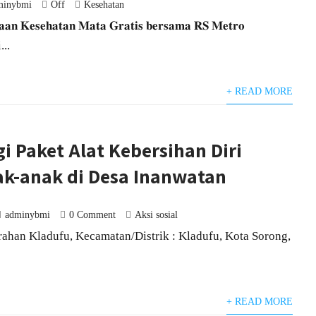
minybmi
Off
Kesehatan
𝐚𝐧 𝐊𝐞𝐬𝐞𝐡𝐚𝐭𝐚𝐧 𝐌𝐚𝐭𝐚 𝐆𝐫𝐚𝐭𝐢𝐬 𝐛𝐞𝐫𝐬𝐚𝐦𝐚 𝐑𝐒 𝐌𝐞𝐭𝐫𝐨
...
+ READ MORE
i Paket Alat Kebersihan Diri
k-anak di Desa Inanwatan
adminybmi
0 Comment
Aksi sosial
ahan Kladufu, Kecamatan/Distrik : Kladufu, Kota Sorong,
+ READ MORE