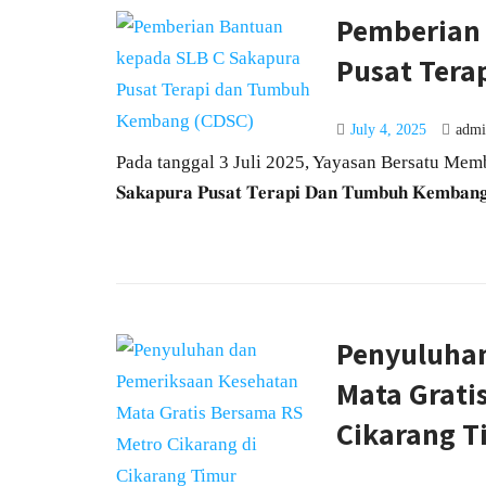
Pemberian
Pusat Ter
July 4, 2025
adm
Pada tanggal 3 Juli 2025, Yayasan Bersatu Memb
𝐒𝐚𝐤𝐚𝐩𝐮𝐫𝐚 𝐏𝐮𝐬𝐚𝐭 𝐓𝐞𝐫𝐚𝐩𝐢 𝐃𝐚𝐧 𝐓𝐮𝐦𝐛𝐮𝐡 𝐊𝐞𝐦𝐛𝐚
Penyuluha
Mata Grati
Cikarang T