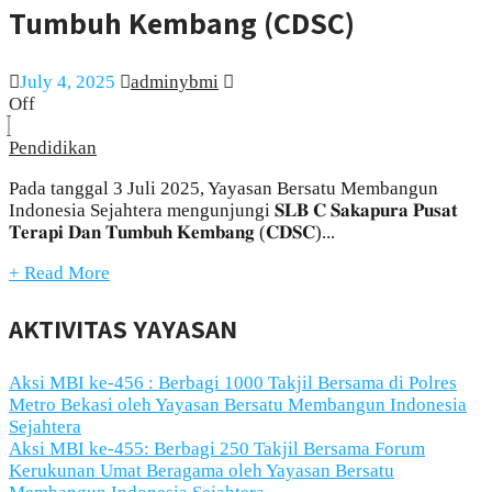
Tumbuh Kembang (CDSC)
July 4, 2025
adminybmi
Off
Pendidikan
Pada tanggal 3 Juli 2025, Yayasan Bersatu Membangun
Indonesia Sejahtera mengunjungi 𝐒𝐋𝐁 𝐂 𝐒𝐚𝐤𝐚𝐩𝐮𝐫𝐚 𝐏𝐮𝐬𝐚𝐭
𝐓𝐞𝐫𝐚𝐩𝐢 𝐃𝐚𝐧 𝐓𝐮𝐦𝐛𝐮𝐡 𝐊𝐞𝐦𝐛𝐚𝐧𝐠 (𝐂𝐃𝐒𝐂)...
+ Read More
AKTIVITAS YAYASAN
Aksi MBI ke-456 : Berbagi 1000 Takjil Bersama di Polres
Metro Bekasi oleh Yayasan Bersatu Membangun Indonesia
Sejahtera
Aksi MBI ke-455: Berbagi 250 Takjil Bersama Forum
Kerukunan Umat Beragama oleh Yayasan Bersatu